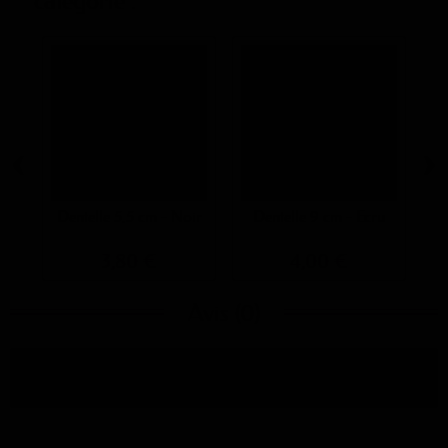
catégorie :
‹
›
Dentelle 5,5 cm - Noir
Dentelle 9 cm - Écru
3,80 €
4,00 €
Avis (0)
Aucun avis n'a été publié pour le moment.