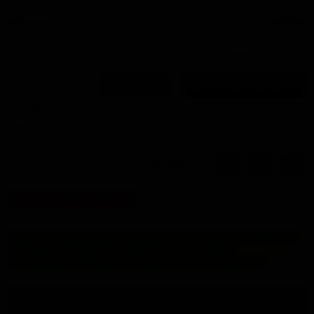
Référence
DENT412
En stock
(80 produits)
Ajouter au panier
Notify me when available
Partager
/!\
ATTENTION
/!\
NOUS SERONS EN VACANCES DU 16 JUILLET AU 16
AOUT INCLUS. NOUS ENVERRONS VOS
COMMANDES A NOTRE RETOUR LE 17 AOUT.
Description