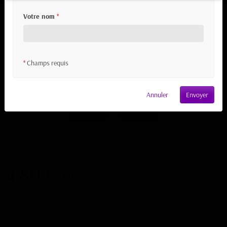
Votre nom
*
Champs requis
*
Annuler
Envoyer
Dentelle 9 cm - Noir
4,80 €
TTC
Dentelle effet tulle, coloris noir et largeur 9cm
Vendu au mètre