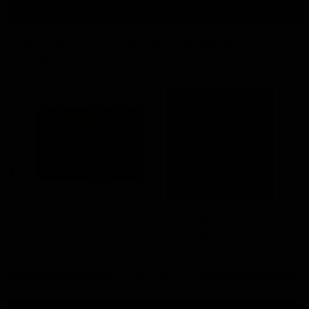
16 autres produits dans la même
catégorie :
‹
›
Feutrine en 180cm -
Feutrine en 180cm -
Orange
Noir Chiné
8,40 €
8,40 €
Avis (0)