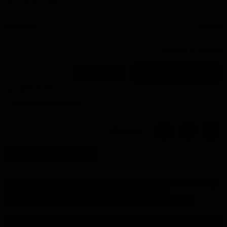
Tissu vendu au mètre
Référence
FET695
En stock
(9 produits)
Ajouter au panier
Notify me when available
Partager
/!\
ATTENTION
/!\
NOUS SERONS EN VACANCES DU 16 JUILLET AU 16
AOUT INCLUS. NOUS ENVERRONS VOS
COMMANDES A NOTRE RETOUR LE 17 AOUT.