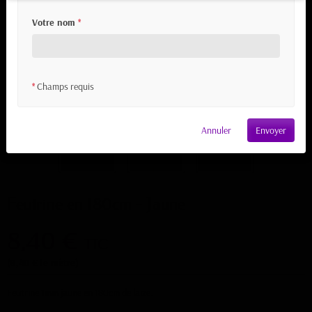
Votre nom
*
Champs requis
*
Annuler
Envoyer
Feutrine en 180cm - Jaune
8,40 €
TTC
(8,40 € le mètre)
Feutrine 1mm jaune en 180cm de laize.