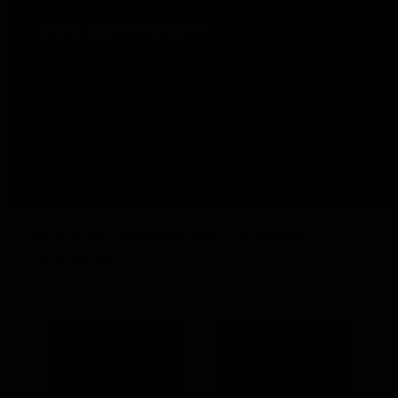
(ref. FIL005)
Fil de Qualité Fabriqué en France
Fiche technique
Composition
100% Polyester
Couleur
Argent
16 autres produits dans la même
catégorie :
‹
›