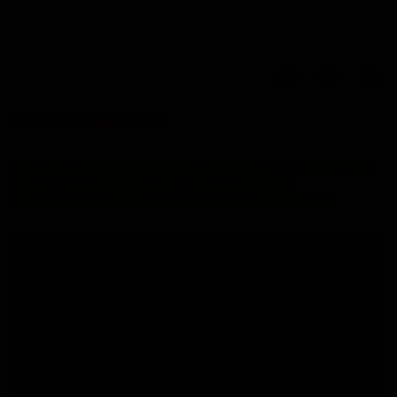
Notify me when available
Partager
/!\
ATTENTION
/!\
NOUS SERONS EN VACANCES DU 16 JUILLET AU 16
AOUT INCLUS. NOUS ENVERRONS VOS
COMMANDES A NOTRE RETOUR LE 17 AOUT.
Description
Prix la pièce
Couleur : Métal Argent
Fusette 500 mètres
100% polyester
Livraison 5 à 6 jours ouvrés.