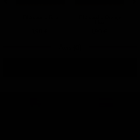
Fil à coudre Écru
Fil à coudre Orange
Fluo
1,90 €
1,90 €
Avis (0)
Aucun avis n'a été publié pour le moment.
Livraison
Paiement sécurisé
Click & collect à Tergnier 02
VISA / Master Card / American
Colissimo - La poste
Express
Mondial Relay
PayPal
Paypal 4x de 30 à 2000 euros