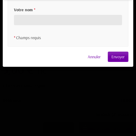
Votre nom
*
Champs requis
*
Fil à coudre Métal Argent
Annuler
Envoyer
3,00 €
TTC
Fil à coudre Métal Argent
Référence
FIL005
En stock
(31 produits)
Ajouter au panier