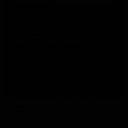
Grammage : 70g/ml
Utilisation :
Cet Organza est d'une qualité supérieure, plus lourd
Aspect et toucher :
Soyeux, légèrement plus mat, plus translucide et moins brillant
que notre Réf/ ORG101, toucher souple ferme.
Entretien :
Lavage en machine : 30°C.
Ce tissu est idéal pour la décoration de salle de mariage et
l'habillement.
Livraison :
3 à 4 jours ouvrés.
16 autres produits dans la même
catégorie :