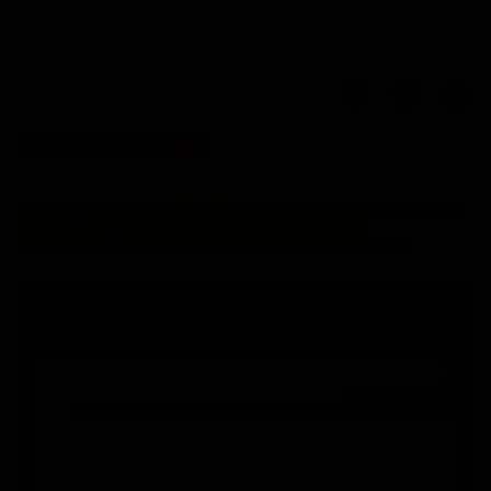
Notify me when available
Partager
/!\
ATTENTION
/!\
NOUS SERONS EN VACANCES DU 16 JUILLET AU 16
AOUT INCLUS. NOUS ENVERRONS VOS
COMMANDES A NOTRE RETOUR LE 17 AOUT.
Description
V
oilage organza Luxe
idéal pour les événements comme les mariages,
la confection de rideaux ainsi que pour l'habillement.
Existe
également dans cette qualité en coloris Ecru et greige
.Référence : ORGL1002
Couleur : Blanc
Largeur : 150 cm
Composition : 100 % polyamide