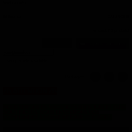
Vendu au mètre
Référence
GALANG019
En stock
(10 produits)
Ajouter au panier
Notify me when available
Partager
/!\
ATTENTION
/!\
NOUS SERONS EN VACANCES DU 16 JUILLET AU 16
AOUT INCLUS. NOUS ENVERRONS VOS
COMMANDES A NOTRE RETOUR LE 17 AOUT.