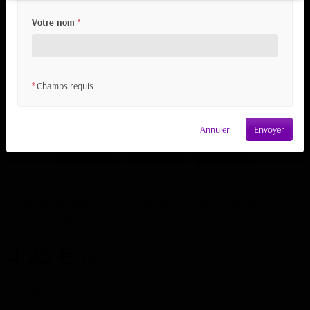
Votre nom
*
Champs requis
*
Annuler
Envoyer
Galon Broderie Anglaise Avec Passant -
Gris Clair
4,25 €
TTC
Galon ajouré de broderie anglaise, coloris gris clair.