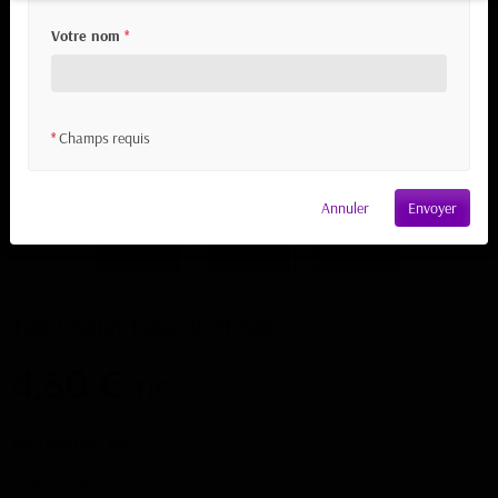
Votre nom
*
Champs requis
*
Annuler
Envoyer
Tissu Satin Luxe Vert Kaki
4,80 €
TTC
Tissu satin vert kaki
Vendu au mètre