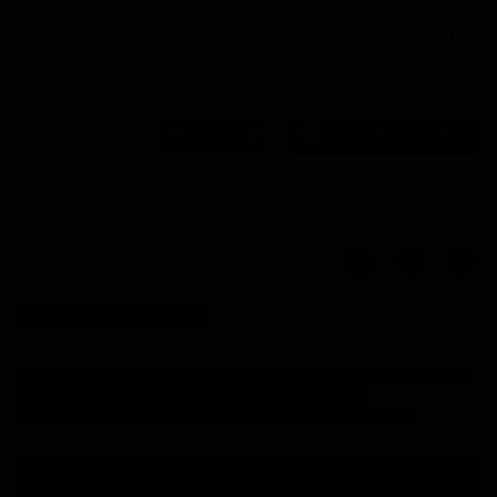
Référence
SATL794
En stock
(29 produits)
Ajouter au panier
Notify me when available
Partager
/!\
ATTENTION
/!\
NOUS SERONS EN VACANCES DU 16 JUILLET AU 16
AOUT INCLUS. NOUS ENVERRONS VOS
COMMANDES A NOTRE RETOUR LE 17 AOUT.
Description