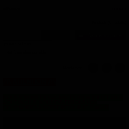
Référence
COTJ601
En stock
(8 produits)
Ajouter au panier
Notify me when available
Partager
/!\
ATTENTION
/!\
NOUS SERONS EN VACANCES DU 16 JUILLET AU 16
AOUT INCLUS. NOUS ENVERRONS VOS
COMMANDES A NOTRE RETOUR LE 17 AOUT.
Description