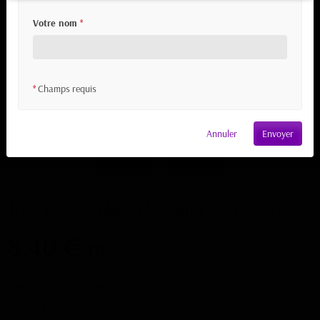
Votre nom
*
Champs requis
*
Annuler
Envoyer
Tissu coton Enfant Éléphants hélicoptère
8,40 €
TTC
Tissu coton Enfant Chats
OEKOTEX