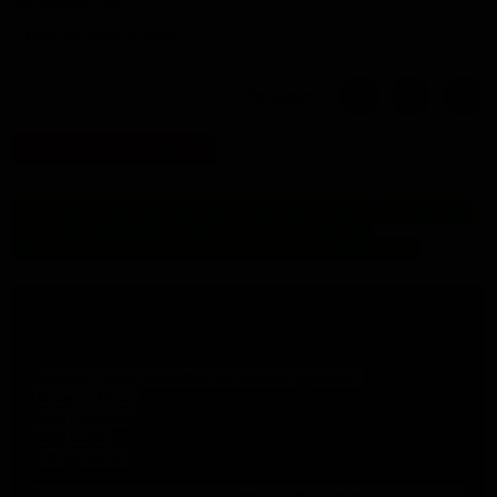
Notify me when available
Partager
/!\
ATTENTION
/!\
NOUS SERONS EN VACANCES DU 16 JUILLET AU 16
AOUT INCLUS. NOUS ENVERRONS VOS
COMMANDES A NOTRE RETOUR LE 17 AOUT.
Description
Couleur :Rose Versailles dammassé Syracuse
45 cm x 47 cm
65% Polyester
35% Coton
240 gr. au m²
Tissus Damassé d'une très grande solidité et facilité d'entretien, tissé et teint en