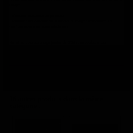
Europe.
- résistance mécanique exeptionnelle
- résistance des couleurs: tissus adaptés au lavage à température 60°C
- se froisse peu et se repasse facilement
Ne rétrécit pas au lavage (moins de 2%) et ne bouloche pas.
Fiche technique
Couleur
Rose
16 autres produits dans la même
catégorie :