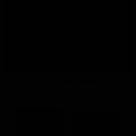
l
ivraison 6 à 7 jours ouvrés
(code : TTR104)
Fiche technique
Largeur - Laize
45 cm
Motif
Uni
Couleur
Jaune
7 autres produits dans la même
catégorie :