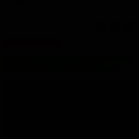
Notify me when available
Partager
/!\
ATTENTION
/!\
NOUS SERONS EN VACANCES DU 16 JUILLET AU 16
AOUT INCLUS. NOUS ENVERRONS VOS
COMMANDES A NOTRE RETOUR LE 17 AOUT.
Description
Prix au mètre
Couleur : Jaune
Largeur : 45 cm
70 % Dralon 30 %Polyéthylène
215 gr. au m²