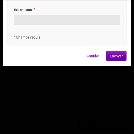
Votre nom
*
Champs requis
*
Tissu Toile Transat Jaune
Annuler
Envoyer
9,60 €
TTC
Toile Transat Jaune
Référence
TTR104
En stock
(5 produits)
Ajouter au panier