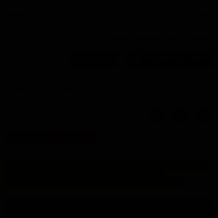
Référence
EPO177
Derniers articles en stock
(4 produits)
Ajouter au panier
Notify me when available
Partager
/!\
ATTENTION
/!\
NOUS SERONS EN VACANCES DU 16 JUILLET AU 16
AOUT INCLUS. NOUS ENVERRONS VOS
COMMANDES A NOTRE RETOUR LE 17 AOUT.
Description