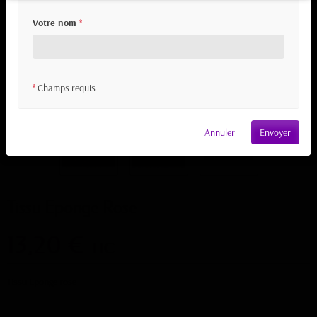
Votre nom
*
Champs requis
*
Annuler
Envoyer
Tissu Eponge Rose
13,20 €
TTC
Tissu Eponge rose