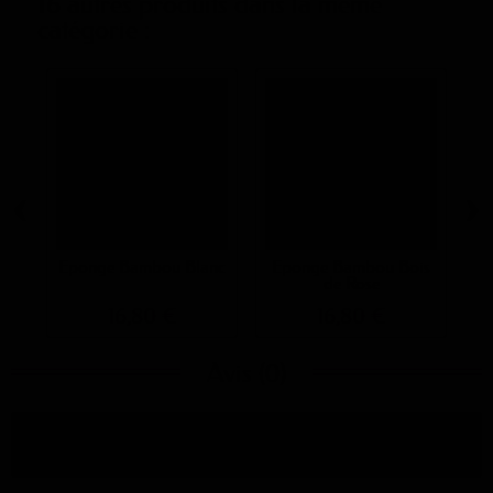
16 autres produits dans la même
catégorie :
‹
›
Eponge Bambou Blanc
Eponge Bambou Bois
de Rose
16,80 €
16,80 €
Avis (0)
Aucun avis n'a été publié pour le moment.