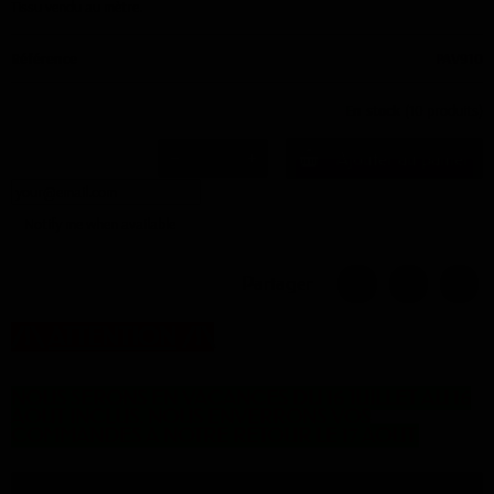
Tissu vendu au mètre.
Référence
PAV910
En stock
(10 produits)
Ajouter au panier
Notify me when available
Partager
/!\
ATTENTION
/!\
NOUS SERONS EN VACANCES DU 16 JUILLET AU 16
AOUT INCLUS. NOUS ENVERRONS VOS
COMMANDES A NOTRE RETOUR LE 17 AOUT.