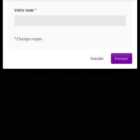
Votre nom
*
Champs requis
*
Annuler
Envoyer
Tissu Panne de Velours Jaune
4,50 €
TTC
(4,50 € le mètre)
Tissu Panne de velours jaune, à l'aspect doux et brillant.