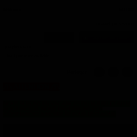
Référence
SATL782
En stock
(28 produits)
Ajouter au panier
Notify me when available
Partager
/!\
ATTENTION
/!\
NOUS SERONS EN VACANCES DU 16 JUILLET AU 16
AOUT INCLUS. NOUS ENVERRONS VOS
COMMANDES A NOTRE RETOUR LE 17 AOUT.
Description