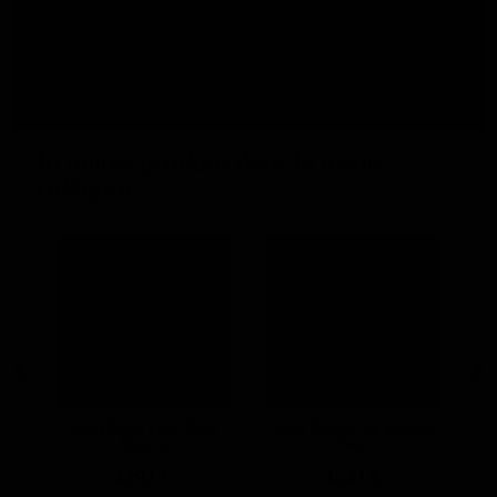
Poids au mètre
185gr
linéaire
Disponibilité
Suivi
16 autres produits dans la même
catégorie :
‹
›
Tissu Satin Luxe Gris
Tissu Panne de Velours
Argent
Noir
4,80 €
4,50 €