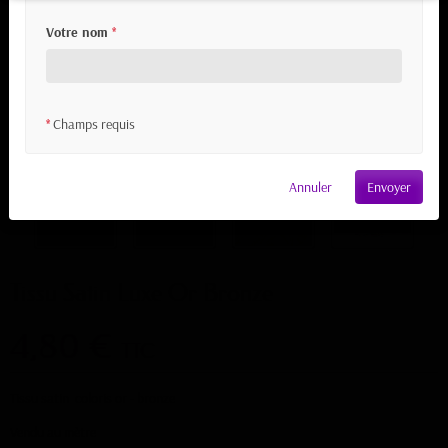
Votre nom
*
Champs requis
*
Annuler
Envoyer
Tissu Satin Luxe Or Bronze
4,80 €
TTC
Tissu satin coloris or - bronze
Vendu au mètre