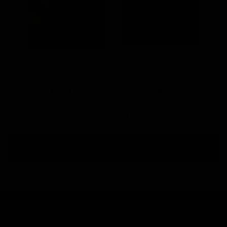
‹
›
Tissu Ignifugé M1
Tissu Satin Vert
Permanent Blanc en
280 cm
17,60 €
3,60 €
Avis (0)
Aucun avis n'a été publié pour le moment.
Livraison
Paiement sécurisé