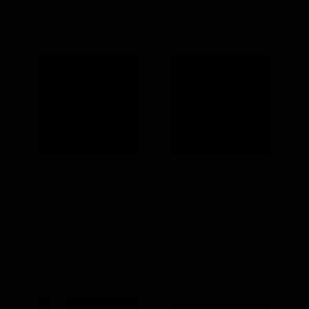
Vous aimerez aussi
Tissu Satin Luxe Noir
Tissu Satin Luxe Blanc
4,80 €
4,80 €
16 autres produits dans la même
catégorie :