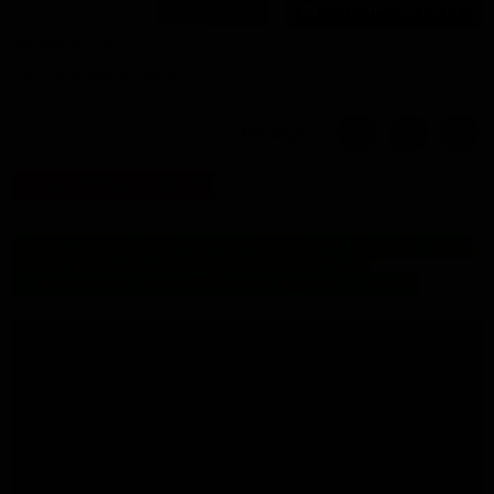
Ajouter au panier
Notify me when available
Partager
/!\
ATTENTION
/!\
NOUS SERONS EN VACANCES DU 16 JUILLET AU 16
AOUT INCLUS. NOUS ENVERRONS VOS
COMMANDES A NOTRE RETOUR LE 17 AOUT.
Description
Le satin offre un aspect luxueux à vos créations. Sa finition soyeuse
apportera sophistication et élégance à vos créations. Le satin est un
tissu ayant un aspect lisse.