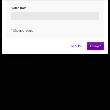
Votre nom
*
Champs requis
*
Tissu Satin Noir à Pois Blanc
Annuler
Envoyer
7,20 €
TTC
Tissu satin fond noir pois blanc, diamètre 4cm
Vendu au mètre
Référence
SATKAR807
En stock
(20 produits)