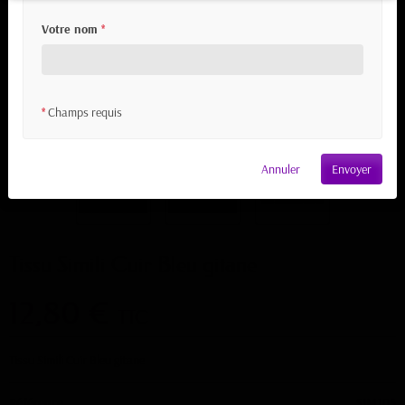
Votre nom
*
Champs requis
*
Annuler
Envoyer
Tissu Simili Cuir Bleu gitane
12,80 €
TTC
Tissu Simili Cuir Bleu gitane
Référence
SIM105