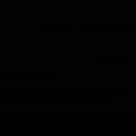
Derniers articles en stock
(3 produits)
Ajouter au panier
Notify me when available
Partager
/!\
ATTENTION
/!\
NOUS SERONS EN VACANCES DU 16 JUILLET AU 16
AOUT INCLUS. NOUS ENVERRONS VOS
COMMANDES A NOTRE RETOUR LE 17 AOUT.
Description