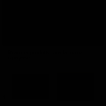
(code : SIM115)
Fiche technique
Largeur - Laize
140 cm
Couleur
Rouge
16 autres produits dans la même
catégorie :
‹
›