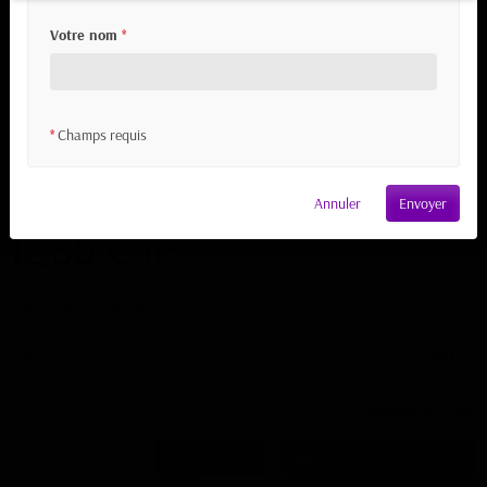
Votre nom
*
Champs requis
*
Tissu Simili Cuir Rouge
Annuler
Envoyer
12,80 €
TTC
Tissu Simili Cuir Rouge
Référence
SIM115
Rupture de stock
Ajouter au panier