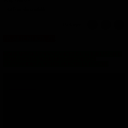
Notify me when available
Partager
/!\
ATTENTION
/!\
NOUS SERONS EN VACANCES DU 16 JUILLET AU 16
AOUT INCLUS. NOUS ENVERRONS VOS
COMMANDES A NOTRE RETOUR LE 17 AOUT.
Description
Prix au mètre
Couleur : Rouge
Largeur : 139 cm
75% Polyuréthane
25 % Polyester
415 gr. au m²
Livraison 5 à 6 jours ouvrés.