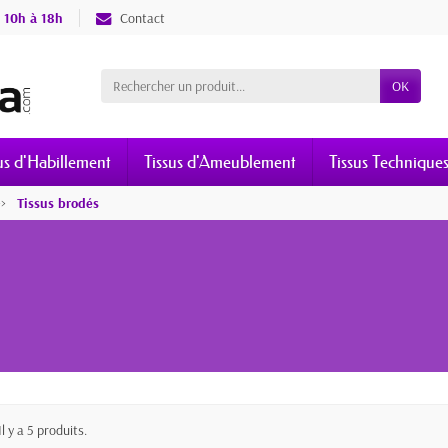
 10h à 18h
Contact
OK
us d'Habillement
Tissus d'Ameublement
Tissus Technique
Tissus brodés
s
Il y a 5 produits.