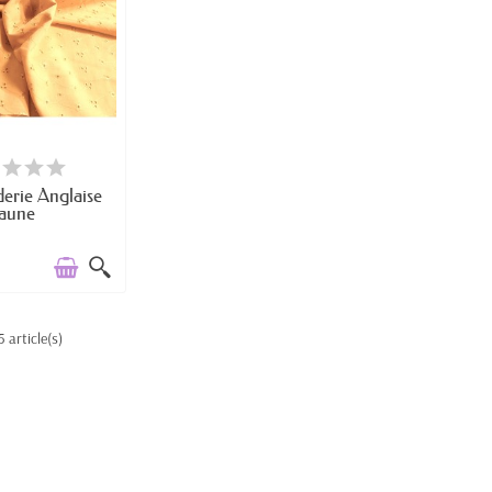
E DE STOCK
derie Anglaise
Jaune
5 article(s)