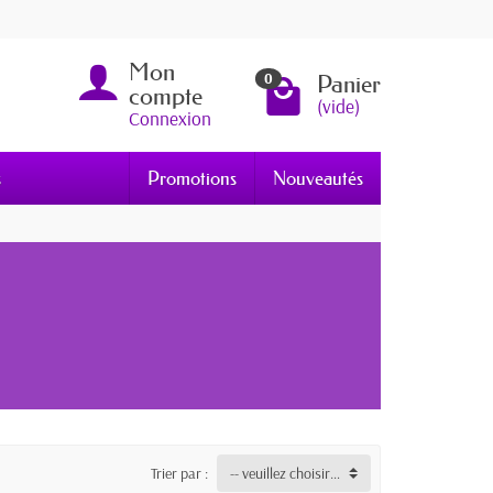
Mon
Panier
0
compte
(vide)
Connexion
s
Promotions
Nouveautés
Trier par :
-- veuillez choisir --