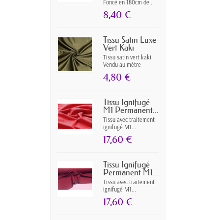
Foncé en 180cm de...
8,40 €
Tissu Satin Luxe
Vert Kaki
Tissu satin vert kaki
Vendu au mètre
4,80 €
Tissu Ignifugé
M1 Permanent...
Tissu avec traitement
ignifugé M1...
17,60 €
Tissu Ignifugé
Permanent M1...
Tissu avec traitement
ignifugé M1...
17,60 €