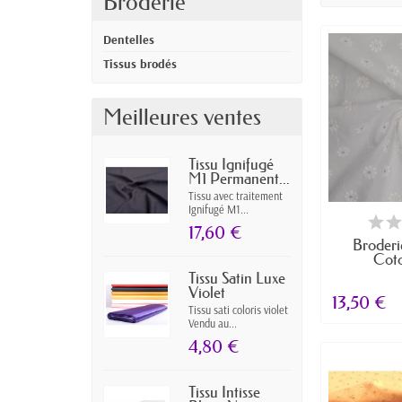
Broderie
Dentelles
Tissus brodés
Meilleures ventes
Tissu Ignifugé
M1 Permanent...
Tissu avec traitement
Ignifugé M1...
EN
17,60 €
Broderi
Cot
Tissu Satin Luxe
Violet
13,50 €
Tissu sati coloris violet
Vendu au...
4,80 €
Tissu Intisse