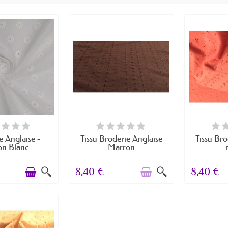
 STOCK
RUPTURE DE STOCK
RUPTU
e Anglaise -
Tissu Broderie Anglaise
Tissu Bro
on Blanc
Marron
8,40 €
8,40 €