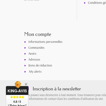
Conditions gé
Mon compte
Informations personnelles
Commandes
Avoirs
Adresses
Bons de réduction
My alerts
Inscription à la newsletter
KING-AVIS
Vous pouvez vous désinscrire à tout moment. Vous trouverez pour cel
nos informations de contact dans les conditions d'utilisation du site.
4.8 / 5
“Très bien”