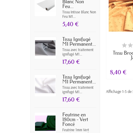
Blanc Non
Feu...
Tissu Intisse Blanc Non
Feu M1...
5,40 €
Tissu Ignifugé
M1 Permanent...
RUPTUR
Tissu avec traitement
Tissu Bro
ignifugé M1...
17,60 €
8,40 €
Tissu Ignifugé
M1 Permanent...
Tissu avec traitement
Affichage 1-5 de 
ignifugé M1...
17,60 €
Feutrine en
180cm - Vert
Foncé
Feutrine 1mm Vert