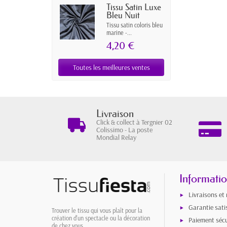
Tissu Satin Luxe
Bleu Nuit
Tissu satin coloris bleu
marine -...
4,20 €
Toutes les meilleures ventes
Livraison
Click & collect à Tergnier 02
Colissimo - La poste
Mondial Relay
Informati
Livraisons et
Garantie sati
Trouver le tissu qui vous plaît pour la
création d'un spectacle ou la décoration
Paiement sécu
de chez vous.