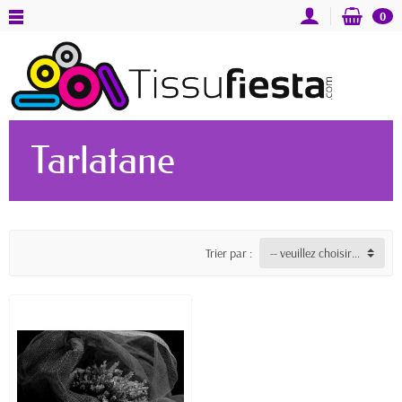
0
Tarlatane
Trier par :
-- veuillez choisir --