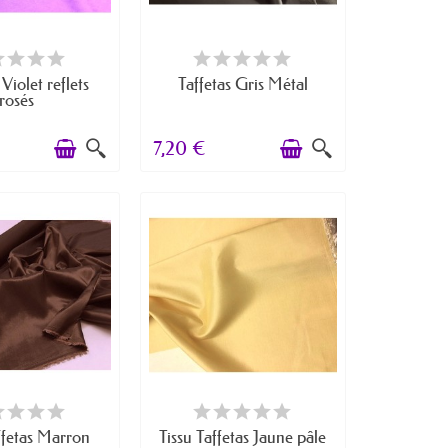
RTICLES EN STOCK
EN STOCK
 Violet reflets
Taffetas Gris Métal
rosés
7,20 €
RE DE STOCK
EN STOCK
ffetas Marron
Tissu Taffetas Jaune pâle