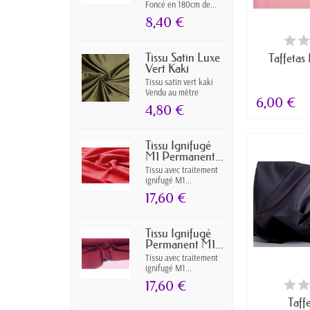
Foncé en 180cm de...
8,40 €
DERNIERS A
Tissu Satin Luxe
Taffetas
Vert Kaki
Tissu satin vert kaki
Vendu au mètre
6,00 €
4,80 €
Tissu Ignifugé
M1 Permanent...
Tissu avec traitement
ignifugé M1...
17,60 €
Tissu Ignifugé
Permanent M1...
Tissu avec traitement
ignifugé M1...
RUPTUR
17,60 €
Taff