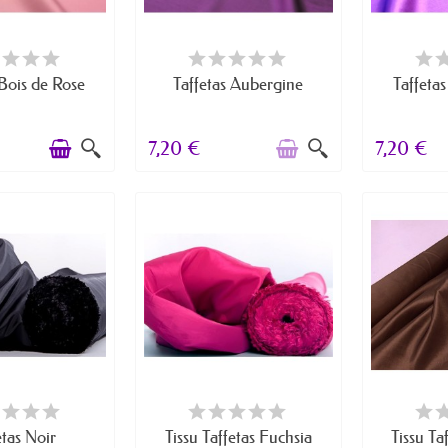
RTICLES EN STOCK
RUPTURE DE STOCK
DERNIERS A
 Bois de Rose
Taffetas Aubergine
Taffetas
7,20 €
7,20 €
E DE STOCK
RUPTURE DE STOCK
RUPTU
etas Noir
Tissu Taffetas Fuchsia
Tissu Ta