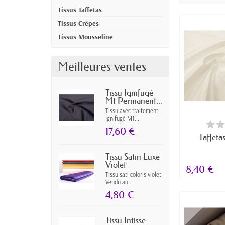
Tissus Taffetas
Tissus Crêpes
Tissus Mousseline
Meilleures ventes
Tissu Ignifugé
M1 Permanent...
Tissu avec traitement
Ignifugé M1...
RUPTUR
17,60 €
Taffetas
Tissu Satin Luxe
Violet
8,40 €
Tissu sati coloris violet
Vendu au...
4,80 €
Tissu Intisse