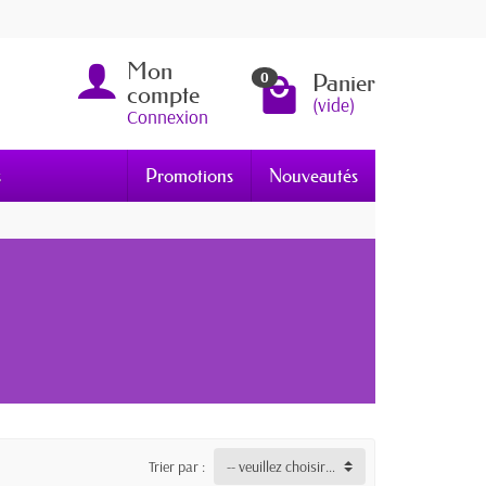
Mon
Panier
0
compte
(vide)
Connexion
s
Promotions
Nouveautés
Trier par :
-- veuillez choisir --