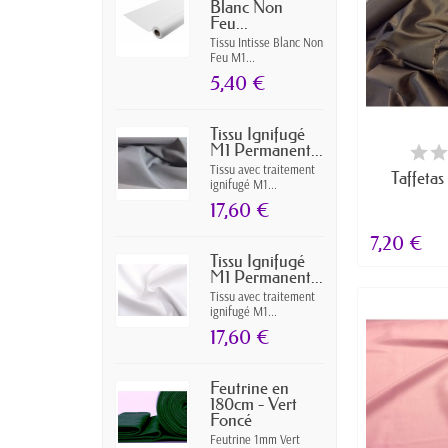
Blanc Non
Feu...
Tissu Intisse Blanc Non
Feu M1...
5,40 €
Tissu Ignifugé
EN
M1 Permanent...
Tissu avec traitement
Taffetas
ignifugé M1...
17,60 €
7,20 €
Tissu Ignifugé
M1 Permanent...
Tissu avec traitement
ignifugé M1...
17,60 €
Feutrine en
180cm - Vert
Foncé
Feutrine 1mm Vert