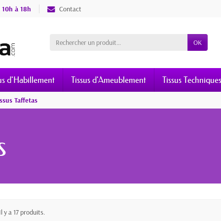
 10h à 18h
Contact
OK
us d'Habillement
Tissus d'Ameublement
Tissus Technique
ssus Taffetas
s
Il y a 17 produits.