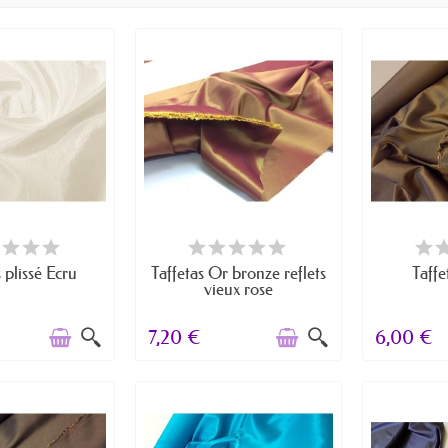
E DE STOCK
RUPTURE DE STOCK
DERNIERS A
 plissé Ecru
Taffetas Or bronze reflets
Taffe
vieux rose
7,20 €
6,00 €