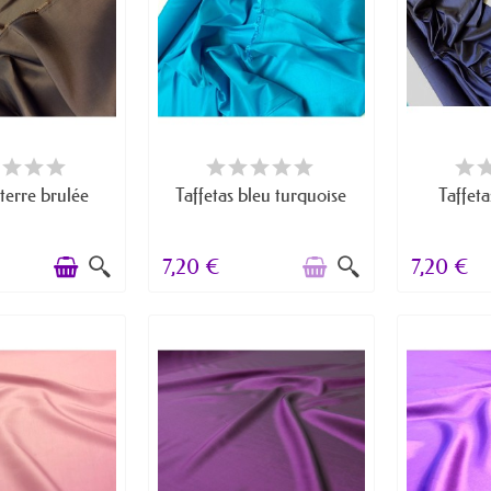
 STOCK
RUPTURE DE STOCK
RUPTU
 terre brulée
Taffetas bleu turquoise
Taffeta
7,20 €
7,20 €