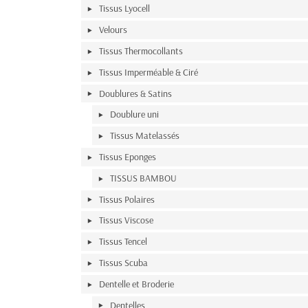
Tissus Lyocell
Velours
Tissus Thermocollants
Tissus Imperméable & Ciré
Doublures & Satins
Doublure uni
Tissus Matelassés
Tissus Eponges
TISSUS BAMBOU
Tissus Polaires
Tissus Viscose
Tissus Tencel
Tissus Scuba
Dentelle et Broderie
Dentelles