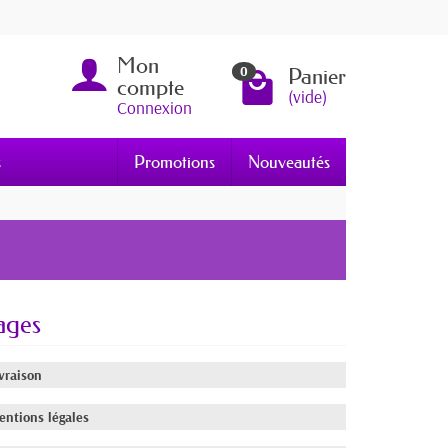
Mon
Panier
0
compte
(vide)
Connexion
s
Promotions
Nouveautés
ages
vraison
entions légales