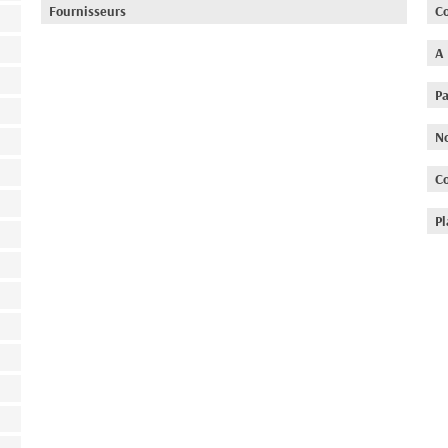
Fournisseurs
Co
A
P
N
C
Pl